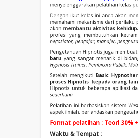
menyelenggarakan pelatihan kelas publ
Dengan ikut kelas ini anda akan m
memahami mekanisme dari perilaku p
akan
membantu aktivitas kehidupa
profesi yang membutuhkan ketrampi
negosiator, pengajar, manajer, penghusada
Pengetahuan Hipnotis juga membua
baru
yang sangat menarik di bidang 
Hypnosis Trainer, Pembicara Publik, Moti
Setelah mengikuti
Basic Hypnothe
proses Hipnotis kepada orang lai
Hipnotis untuk beberapa aplikasi da
sederhana
.
Pelatihan ini berbasiskan sistem
Wes
aspek ilmiah, berlandaskan pengetah
Format pelatihan : Teori 30% 
Waktu & Tempat :