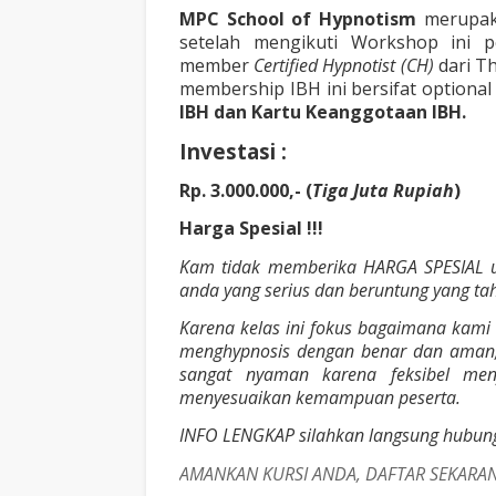
MPC School of Hypnotism
merupa
setelah mengikuti Workshop ini p
member
Certified Hypnotist (CH)
dari Th
membership IBH ini bersifat optional
IBH dan Kartu Keanggotaan IBH.
Investasi :
Rp. 3.000.000,- (
Tiga Juta Rupiah
)
Harga Spesial !!!
Kam tidak memberika HARGA SPESIAL un
anda yang serius dan beruntung yang t
Karena kelas ini fokus bagaimana kami
menghypnosis dengan benar dan aman,
sangat nyaman karena feksibel men
menyesuaikan kemampuan peserta.
INFO LENGKAP silahkan langsung hubun
AMANKAN KURSI ANDA, DAFTAR SEKAR