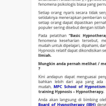
fenomena psikologis biasa yang perna
Setiap orang nyaris secara tidak se
setidaknya menerapkan pemberian sug
setiap orang dapat dipastikan pern
populer sering disebut dengan istilah
Pada pelatihan
“Basic Hypnother
fenomena keseharian tersebut, me
mudah untuk dipelajari, dipahami, d
Hypnosis relatif dapat dikondisikan 
Ilmiah.
Mungkin anda pernah melihat / me
?
Kini andapun dapat menguasai peng
bahkan lebih dari apa yang ada d
mudah,
MPC School of Hypnotism
training Hypnosis – Hypnotherapy.
Anda akan langsung di bimbing ol
Board of Hypnotherapy (IBH)
den