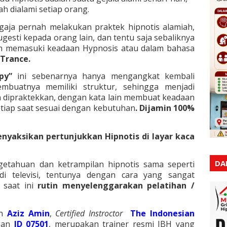
h dialami setiap orang.
ngaja pernah melakukan praktek hipnotis alamiah,
esti kepada orang lain, dan tentu saja sebaliknya
ah memasuki keadaan Hypnosis atau dalam bahasa
Trance.
apy”
ini sebenarnya hanya mengangkat kembali
mbuatnya memiliki struktur, sehingga menjadi
an dipraktekkan, dengan kata lain membuat keadaan
setiap saat sesuai dengan kebutuhan
. Dijamin 100%
nyaksikan pertunjukkan Hipnotis di layar kaca
DA
etahuan dan ketrampilan hipnotis sama seperti
i televisi, tentunya dengan cara yang sangat
saat ini
rutin menyelenggarakan pelatihan /
eh
Aziz Amin
,
Certified Instroctor
The
Indonesian
gan
ID 07501
, merupakan trainer resmi IBH yang