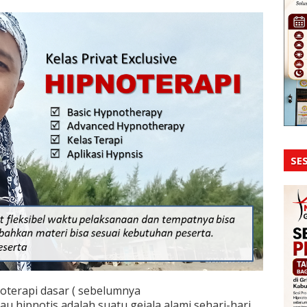
SES
oterapi dasar ( sebelumnya
au hipnotis adalah suatu gejala alami sehari-hari,