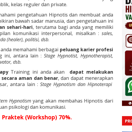
ik, kelas reguler dan private.
emahami pengetahuan Hipnotis dan membuat anda
ikiran bawah sadar manusia, dan pengetahuan ini
n sehari-hari
, terutama bagi anda yang memiliki
lan komunikasi interpersonal, misalkan :
sales,
 (healer), politisi, dsb
.
t anda memahami berbagai
peluang karier profesi
ini, antara lain :
Stage Hypnotist, Hypnotherapist,
vator, dsb.
rapy
Training ini anda akan
dapat melakukan
n secara aman dan benar
, dan dapat menerapkan
sar, antara lain :
Stage Hypnotism dan Hipnoterapi
tern Hypnotism
yang akan membahas Hipnotis dari
uan psikologi dan komunikasi.
+ Praktek (Workshop) 70%.
PR